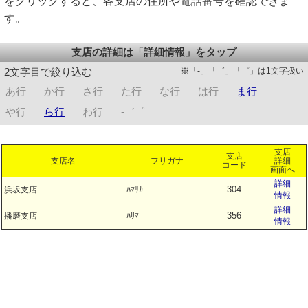
をクリックすると、各支店の住所や電話番号を確認できま
す。
支店の詳細は「詳細情報」をタップ
※「-」「゛」「゜」は1文字扱い
2文字目で絞り込む
あ行
か行
さ行
た行
な行
は行
ま行
や行
ら行
わ行
-゛゜
支店
支店
支店名
フリガナ
詳細
コード
画面へ
詳細
304
浜坂支店
ﾊﾏｻｶ
情報
詳細
356
播磨支店
ﾊﾘﾏ
情報