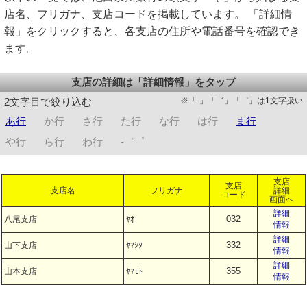
店名、フリガナ、支店コードを掲載しています。 「詳細情
報」をクリックすると、各支店の住所や電話番号を確認でき
ます。
支店の詳細は「詳細情報」をタップ
※「-」「゛」「゜」は1文字扱い
2文字目で絞り込む
あ行
か行
さ行
た行
な行
は行
ま行
や行
ら行
わ行
-゛゜
支店
支店
支店名
フリガナ
詳細
コード
画面へ
詳細
032
八尾支店
ﾔｵ
情報
詳細
332
山下支店
ﾔﾏｼﾀ
情報
詳細
355
山本支店
ﾔﾏﾓﾄ
情報