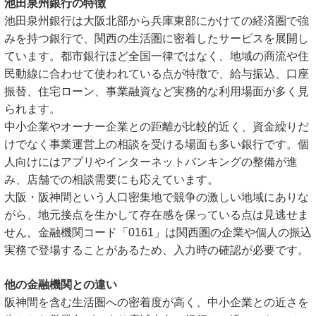
池田泉州銀行の特徴
池田泉州銀行は大阪北部から兵庫東部にかけての経済圏で強
みを持つ銀行で、関西の生活圏に密着したサービスを展開し
ています。都市銀行ほど全国一律ではなく、地域の商流や住
民動線に合わせて使われている点が特徴で、給与振込、口座
振替、住宅ローン、事業融資など実務的な利用場面が多く見
られます。
中小企業やオーナー企業との距離が比較的近く、資金繰りだ
けでなく事業運営上の相談を受ける場面も多い銀行です。個
人向けにはアプリやインターネットバンキングの整備が進
み、店舗での相談需要にも応えています。
大阪・阪神間という人口密集地で競争の激しい地域にありな
がら、地元接点を生かして存在感を保っている点は見逃せま
せん。金融機関コード「0161」は関西圏の企業や個人の振込
実務で登場することがあるため、入力時の確認が必要です。
他の金融機関との違い
阪神間を含む生活圏への密着度が高く、中小企業との近さを