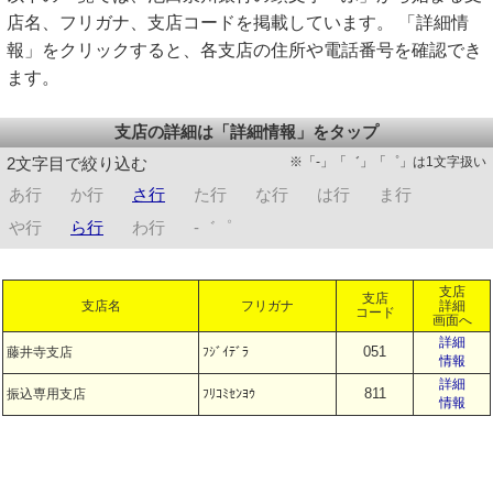
店名、フリガナ、支店コードを掲載しています。 「詳細情
報」をクリックすると、各支店の住所や電話番号を確認でき
ます。
支店の詳細は「詳細情報」をタップ
※「-」「゛」「゜」は1文字扱い
2文字目で絞り込む
あ行
か行
さ行
た行
な行
は行
ま行
や行
ら行
わ行
-゛゜
支店
支店
支店名
フリガナ
詳細
コード
画面へ
詳細
051
藤井寺支店
ﾌｼﾞｲﾃﾞﾗ
情報
詳細
811
振込専用支店
ﾌﾘｺﾐｾﾝﾖｳ
情報