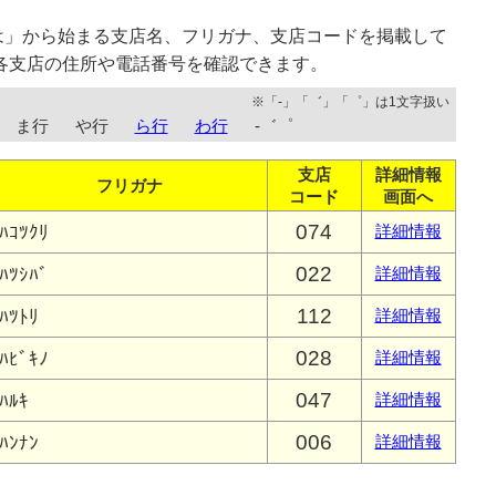
は」から始まる支店名、フリガナ、支店コードを掲載して
各支店の住所や電話番号を確認できます。
※「-」「゛」「゜」は1文字扱い
ま行
や行
ら行
わ行
-゛゜
支店
詳細情報
フリガナ
コード
画面へ
074
ﾊｺﾂｸﾘ
詳細情報
022
ﾊﾂｼﾊﾞ
詳細情報
112
ﾊﾂﾄﾘ
詳細情報
028
ﾊﾋﾞｷﾉ
詳細情報
047
ﾊﾙｷ
詳細情報
006
ﾊﾝﾅﾝ
詳細情報