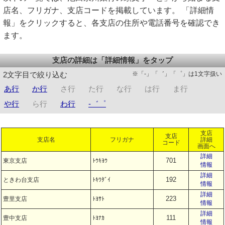
店名、フリガナ、支店コードを掲載しています。 「詳細情
報」をクリックすると、各支店の住所や電話番号を確認でき
ます。
支店の詳細は「詳細情報」をタップ
※「-」「゛」「゜」は1文字扱い
2文字目で絞り込む
あ行
か行
さ行
た行
な行
は行
ま行
や行
ら行
わ行
-゛゜
支店
支店
支店名
フリガナ
詳細
コード
画面へ
詳細
701
東京支店
ﾄｳｷﾖｳ
情報
詳細
192
ときわ台支店
ﾄｷﾜﾀﾞｲ
情報
詳細
223
豊里支店
ﾄﾖｻﾄ
情報
詳細
111
豊中支店
ﾄﾖﾅｶ
情報