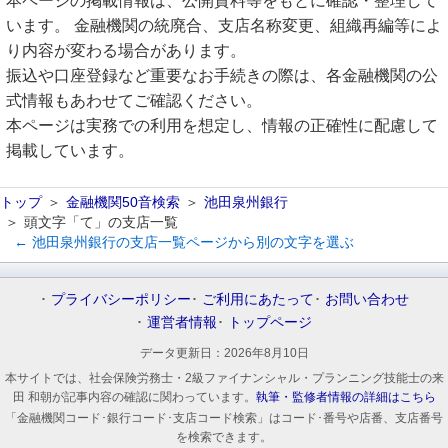
本ページの掲載情報は、公開資料等をもとに確認・整理して
います。 金融機関の統廃合、支店名称変更、組織再編等によ
り内容が変わる場合があります。
振込や口座登録など重要なお手続きの際は、各金融機関の公
式情報もあわせてご確認ください。
本ページは実務での利用を想定し、情報の正確性に配慮して
掲載しています。
トップ
金融機関50音検索
池田泉州銀行
頭文字「て」の支店一覧
← 池田泉州銀行の支店一覧ページから別の文字を選ぶ
プライバシーポリシー
ご利用にあたって
お問い合わせ
運営者情報
トップページ
データ更新日：
2026年8月10日
本サイトでは、社会保険労務士・2級ファイナンシャル・プランニング技能士の来
田 和朝が記事内容の確認に関わっています。
執筆・監修者情報の詳細はこちら
「金融機関コード･銀行コード･支店コード検索」はコード･番号や店番、支店番号
を検索できます。