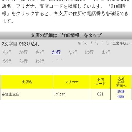
店名、フリガナ、支店コードを掲載しています。 「詳細情
報」をクリックすると、各支店の住所や電話番号を確認でき
ます。
支店の詳細は「詳細情報」をタップ
※「-」「゛」「゜」は1文字扱い
2文字目で絞り込む
あ行
か行
さ行
た行
な行
は行
ま行
や行
ら行
わ行
-゛゜
支店
支店
支店名
フリガナ
詳細
コード
画面へ
詳細
021
帝塚山支店
ﾃﾂﾞｶﾔﾏ
情報