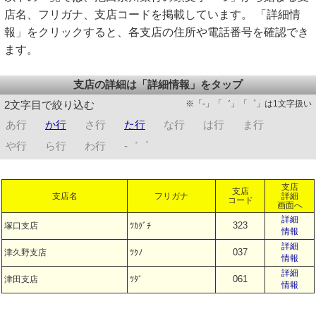
店名、フリガナ、支店コードを掲載しています。 「詳細情
報」をクリックすると、各支店の住所や電話番号を確認でき
ます。
支店の詳細は「詳細情報」をタップ
※「-」「゛」「゜」は1文字扱い
2文字目で絞り込む
あ行
か行
さ行
た行
な行
は行
ま行
や行
ら行
わ行
-゛゜
支店
支店
支店名
フリガナ
詳細
コード
画面へ
詳細
323
塚口支店
ﾂｶｸﾞﾁ
情報
詳細
037
津久野支店
ﾂｸﾉ
情報
詳細
061
津田支店
ﾂﾀﾞ
情報