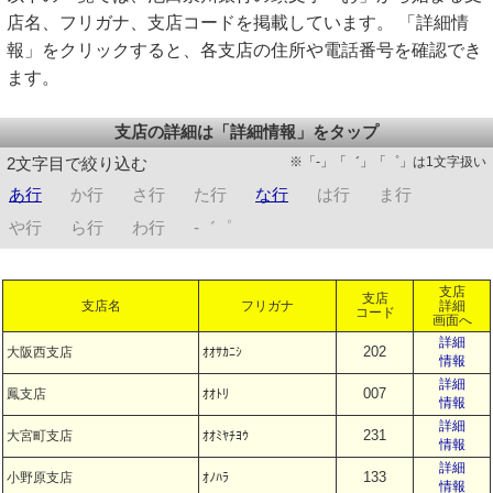
店名、フリガナ、支店コードを掲載しています。 「詳細情
報」をクリックすると、各支店の住所や電話番号を確認でき
ます。
支店の詳細は「詳細情報」をタップ
※「-」「゛」「゜」は1文字扱い
2文字目で絞り込む
あ行
か行
さ行
た行
な行
は行
ま行
や行
ら行
わ行
-゛゜
支店
支店
支店名
フリガナ
詳細
コード
画面へ
詳細
202
大阪西支店
ｵｵｻｶﾆｼ
情報
詳細
007
鳳支店
ｵｵﾄﾘ
情報
詳細
231
大宮町支店
ｵｵﾐﾔﾁﾖｳ
情報
詳細
133
小野原支店
ｵﾉﾊﾗ
情報