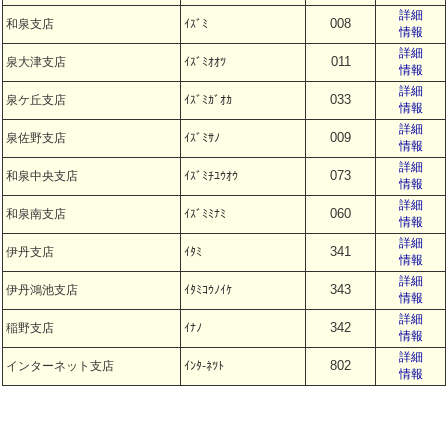
詳細
008
和泉支店
ｲｽﾞﾐ
情報
詳細
011
泉大津支店
ｲｽﾞﾐｵｵﾂ
情報
詳細
033
泉ケ丘支店
ｲｽﾞﾐｶﾞｵｶ
情報
詳細
009
泉佐野支店
ｲｽﾞﾐｻﾉ
情報
詳細
073
和泉中央支店
ｲｽﾞﾐﾁﾕｳｵｳ
情報
詳細
060
和泉南支店
ｲｽﾞﾐﾐﾅﾐ
情報
詳細
341
伊丹支店
ｲﾀﾐ
情報
詳細
343
伊丹鴻池支店
ｲﾀﾐｺｳﾉｲｹ
情報
詳細
342
稲野支店
ｲﾅﾉ
情報
詳細
802
インターネット支店
ｲﾝﾀ-ﾈﾂﾄ
情報