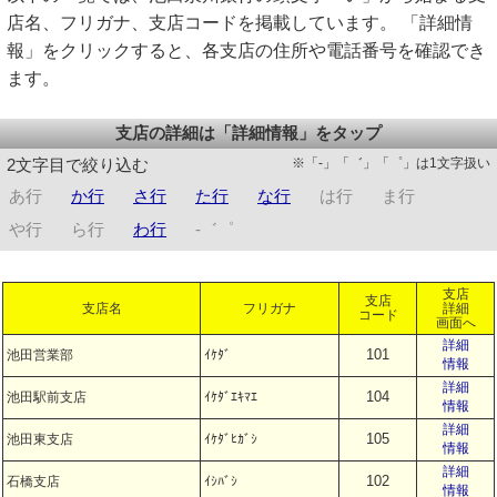
店名、フリガナ、支店コードを掲載しています。 「詳細情
報」をクリックすると、各支店の住所や電話番号を確認でき
ます。
支店の詳細は「詳細情報」をタップ
※「-」「゛」「゜」は1文字扱い
2文字目で絞り込む
あ行
か行
さ行
た行
な行
は行
ま行
や行
ら行
わ行
-゛゜
支店
支店
支店名
フリガナ
詳細
コード
画面へ
詳細
101
池田営業部
ｲｹﾀﾞ
情報
詳細
104
池田駅前支店
ｲｹﾀﾞｴｷﾏｴ
情報
詳細
105
池田東支店
ｲｹﾀﾞﾋｶﾞｼ
情報
詳細
102
石橋支店
ｲｼﾊﾞｼ
情報