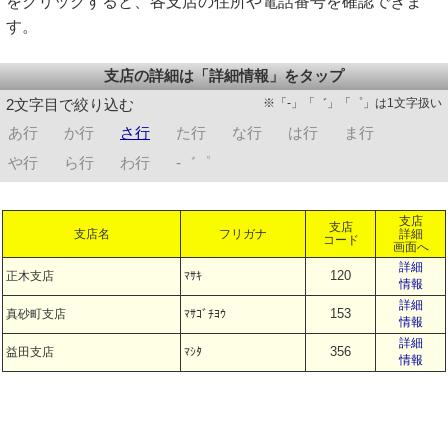
をクリックすると、各支店の住所や電話番号を確認できま
す。
支店の詳細は「詳細情報」をタップ
※「-」「゛」「゜」は1文字扱い
2文字目で絞り込む
あ行
か行
さ行
た行
な行
は行
ま行
や行
ら行
わ行
-゛゜
支店
支店
支店名
フリガナ
詳細
コード
画面へ
詳細
120
正木支店
ﾏｻｷ
情報
詳細
153
真砂町支店
ﾏｻｺﾞﾁﾖｳ
情報
詳細
356
益田支店
ﾏｼﾀ
情報