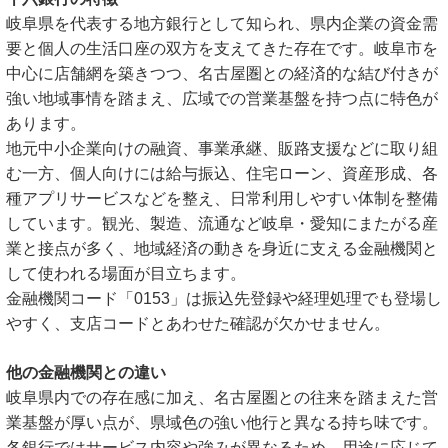
岐阜県を代表する地方銀行として知られ、県内企業の資金需
要と個人の生活口座の双方を支えてきた存在です。岐阜市を
中心に店舗網を築きつつ、名古屋圏との経済的な結び付きが
強い地域事情を踏まえ、広域での営業基盤を持つ点に特色が
あります。
地元中小企業向けの融資、事業承継、販路支援などに取り組
む一方、個人向けには給与振込、住宅ローン、資産形成、各
種アプリサービスなどを整え、日常利用しやすい体制を整備
しています。観光、製造、流通など岐阜・愛知にまたがる産
業と接点が多く、地域経済の動きを身近に支える金融機関と
して使われる場面が目立ちます。
金融機関コード「0153」は振込先登録や経理処理でも登場し
やすく、支店コードとあわせた確認が欠かせません。
他の金融機関との違い
岐阜県内での存在感に加え、名古屋圏との往来を踏まえた営
業基盤が厚い点が、県域色の強い他行と異なる持ち味です。
各銀行ではサービス内容や強みが異なるため、用途に応じて