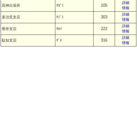
詳細
105
田神出張所
ﾀｶﾞﾐ
情報
詳細
303
多治見支店
ﾀｼﾞﾐ
情報
詳細
222
垂井支店
ﾀﾙｲ
情報
詳細
316
駄知支店
ﾀﾞﾁ
情報