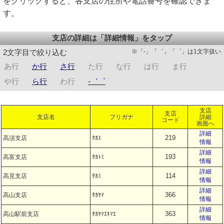
をクリックすると、各支店の住所や電話番号を確認できま
す。
支店の詳細は「詳細情報」をタップ
※「-」「゛」「゜」は1文字扱い
2文字目で絞り込む
あ行
か行
さ行
た行
な行
は行
ま行
や行
ら行
わ行
-゛゜
支店
支店
支店名
フリガナ
詳細
コード
画面へ
詳細
219
高須支店
ﾀｶｽ
情報
詳細
193
高富支店
ﾀｶﾄﾐ
情報
詳細
114
高見支店
ﾀｶﾐ
情報
詳細
366
高山支店
ﾀｶﾔﾏ
情報
詳細
363
高山駅前支店
ﾀｶﾔﾏｴｷﾏｴ
情報