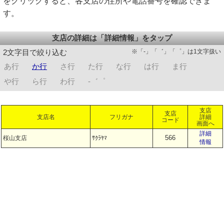
をクリックすると、各支店の住所や電話番号を確認できま
す。
支店の詳細は「詳細情報」をタップ
※「-」「゛」「゜」は1文字扱い
2文字目で絞り込む
あ行
か行
さ行
た行
な行
は行
ま行
や行
ら行
わ行
-゛゜
支店
支店
支店名
フリガナ
詳細
コード
画面へ
詳細
566
桜山支店
ｻｸﾗﾔﾏ
情報