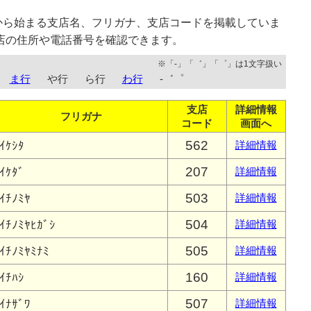
から始まる支店名、フリガナ、支店コードを掲載していま
店の住所や電話番号を確認できます。
※「-」「゛」「゜」は1文字扱い
ま行
や行
ら行
わ行
-゛゜
支店
詳細情報
フリガナ
コード
画面へ
562
ｲｹｼﾀ
詳細情報
207
ｲｹﾀﾞ
詳細情報
503
ｲﾁﾉﾐﾔ
詳細情報
504
ｲﾁﾉﾐﾔﾋｶﾞｼ
詳細情報
505
ｲﾁﾉﾐﾔﾐﾅﾐ
詳細情報
160
ｲﾁﾊｼ
詳細情報
507
ｲﾅｻﾞﾜ
詳細情報