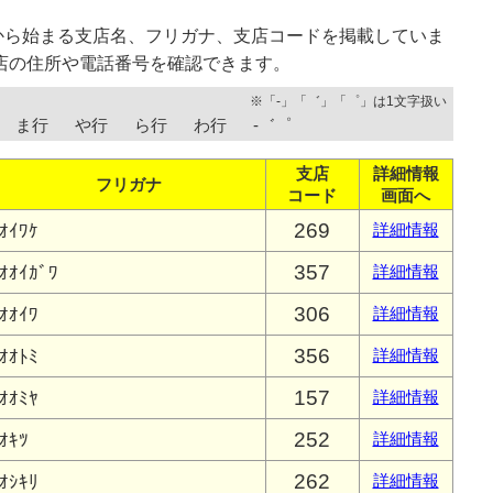
から始まる支店名、フリガナ、支店コードを掲載していま
店の住所や電話番号を確認できます。
※「-」「゛」「゜」は1文字扱い
ま行
や行
ら行
わ行
-゛゜
支店
詳細情報
フリガナ
コード
画面へ
269
ｵｲﾜｹ
詳細情報
357
ｵｵｲｶﾞﾜ
詳細情報
306
ｵｵｲﾜ
詳細情報
356
ｵｵﾄﾐ
詳細情報
157
ｵｵﾐﾔ
詳細情報
252
ｵｷﾂ
詳細情報
262
ｵｼｷﾘ
詳細情報