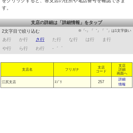
をクリックすると、各支店の住所や電話番号を確認できま
す。
支店の詳細は「詳細情報」をタップ
※「-」「゛」「゜」は1文字扱い
2文字目で絞り込む
あ行
か行
さ行
た行
な行
は行
ま行
や行
ら行
わ行
-゛゜
支店
支店
支店名
フリガナ
詳細
コード
画面へ
詳細
257
江尻支店
ｴｼﾞﾘ
情報