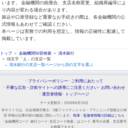
います。 金融機関の統廃合、支店名称変更、組織再編等によ
り内容が変わる場合があります。
振込や口座登録など重要なお手続きの際は、各金融機関の公
式情報もあわせてご確認ください。
本ページは実務での利用を想定し、情報の正確性に配慮して
掲載しています。
トップ
金融機関50音検索
清水銀行
頭文字「え」の支店一覧
← 清水銀行の支店一覧ページから別の文字を選ぶ
プライバシーポリシー
ご利用にあたって
不審な広告・詐欺サイトへの誘導にご注意ください
お問い合わせ
運営者情報
トップページ
データ更新日：
2026年8月10日
本サイトでは、社会保険労務士・2級ファイナンシャル・プランニング技能士の来
田 和朝が記事内容の確認に関わっています。
執筆・監修者情報の詳細はこちら
「金融機関コード･銀行コード･支店コード検索」はコード･番号や店番、支店番号
を検索できます。