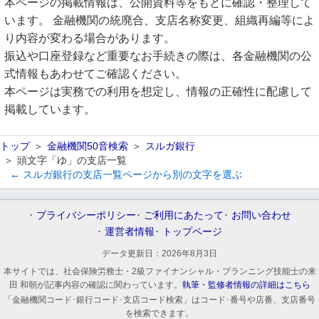
本ページの掲載情報は、公開資料等をもとに確認・整理して
います。 金融機関の統廃合、支店名称変更、組織再編等によ
り内容が変わる場合があります。
振込や口座登録など重要なお手続きの際は、各金融機関の公
式情報もあわせてご確認ください。
本ページは実務での利用を想定し、情報の正確性に配慮して
掲載しています。
トップ
金融機関50音検索
スルガ銀行
頭文字「ゆ」の支店一覧
← スルガ銀行の支店一覧ページから別の文字を選ぶ
プライバシーポリシー
ご利用にあたって
お問い合わせ
運営者情報
トップページ
データ更新日：
2026年8月3日
本サイトでは、社会保険労務士・2級ファイナンシャル・プランニング技能士の来
田 和朝が記事内容の確認に関わっています。
執筆・監修者情報の詳細はこちら
「金融機関コード･銀行コード･支店コード検索」はコード･番号や店番、支店番号
を検索できます。