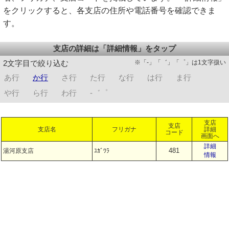
をクリックすると、各支店の住所や電話番号を確認できま
す。
支店の詳細は「詳細情報」をタップ
※「-」「゛」「゜」は1文字扱い
2文字目で絞り込む
あ行
か行
さ行
た行
な行
は行
ま行
や行
ら行
わ行
-゛゜
支店
支店
支店名
フリガナ
詳細
コード
画面へ
詳細
481
湯河原支店
ﾕｶﾞﾜﾗ
情報