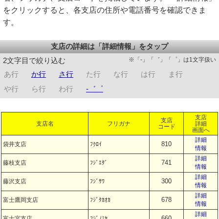
をクリックすると、各支店の住所や電話番号を確認できま
す。
支店の詳細は「詳細情報」をタップ
※「-」「゛」「゜」は1文字扱い
2文字目で絞り込む
あ行
か行
さ行
た行
な行
は行
ま行
や行
ら行
わ行
-゛゜
支店
支店
支店名
フリガナ
詳細
コード
画面へ
詳細
810
袋井支店
ﾌｸﾛｲ
情報
詳細
741
藤枝支店
ﾌｼﾞｴﾀﾞ
情報
詳細
300
藤沢支店
ﾌｼﾞｻﾜ
情報
詳細
678
富士鷹岡支店
ﾌｼﾞﾀｶｵｶ
情報
詳細
660
富士宮支店
ﾌｼﾞﾉﾐﾔ