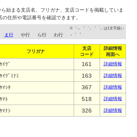
から始まる支店名、フリガナ、支店コードを掲載していま
店の住所や電話番号を確認できます。
※「-」「゛」「゜」は1文字扱い
ま行
や行
ら行
わ行
-゛゜
支店
詳細情報
フリガナ
コード
画面へ
161
ﾔｲﾂﾞ
詳細情報
163
ﾔｲﾂﾞﾐﾅﾐ
詳細情報
367
ﾔﾏｼﾀ
詳細情報
518
ﾔﾏﾄ
詳細情報
326
ﾔﾏﾅｼ
詳細情報