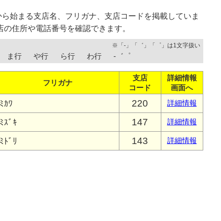
から始まる支店名、フリガナ、支店コードを掲載していま
店の住所や電話番号を確認できます。
※「-」「゛」「゜」は1文字扱い
ま行
や行
ら行
わ行
-゛゜
支店
詳細情報
フリガナ
コード
画面へ
220
ﾐｶﾜ
詳細情報
147
ﾐｽﾞｷ
詳細情報
143
ﾐﾄﾞﾘ
詳細情報