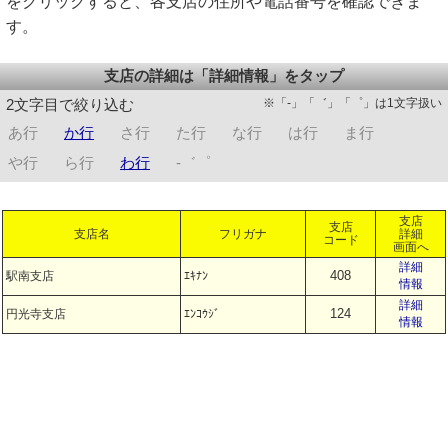
をクリックすると、各支店の住所や電話番号を確認できま
す。
支店の詳細は「詳細情報」をタップ
※「-」「゛」「゜」は1文字扱い
2文字目で絞り込む
あ行
か行
さ行
た行
な行
は行
ま行
や行
ら行
わ行
-゛゜
支店
支店
支店名
フリガナ
詳細
コード
画面へ
詳細
408
駅南支店
ｴｷﾅﾝ
情報
詳細
124
円光寺支店
ｴﾝｺｳｼﾞ
情報