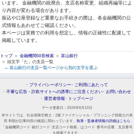
います。 金融機関の統廃合、支店名称変更、組織再編等によ
り内容が変わる場合があります。
振込や口座登録など重要なお手続きの際は、各金融機関の公
式情報もあわせてご確認ください。
本ページは実務での利用を想定し、情報の正確性に配慮して
掲載しています。
トップ
金融機関50音検索
富山銀行
頭文字「た」の支店一覧
← 富山銀行の支店一覧ページから別の文字を選ぶ
プライバシーポリシー
ご利用にあたって
不審な広告・詐欺サイトへの誘導にご注意ください
お問い合わせ
運営者情報
トップページ
データ更新日：
2026年8月10日
本サイトでは、社会保険労務士・2級ファイナンシャル・プランニング技能士の来
田 和朝が記事内容の確認に関わっています。
執筆・監修者情報の詳細はこちら
「金融機関コード･銀行コード･支店コード検索」はコード･番号や店番、支店番号
を検索できます。