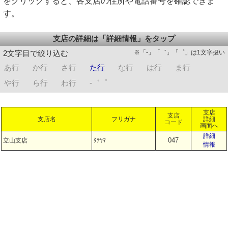
をクリックすると、各支店の住所や電話番号を確認できま
す。
支店の詳細は「詳細情報」をタップ
※「-」「゛」「゜」は1文字扱い
2文字目で絞り込む
あ行
か行
さ行
た行
な行
は行
ま行
や行
ら行
わ行
-゛゜
支店
支店
支店名
フリガナ
詳細
コード
画面へ
詳細
047
立山支店
ﾀﾃﾔﾏ
情報