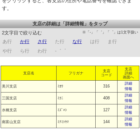
をクリックすると、各支店の住所や電話番号を確認できま
す。
支店の詳細は「詳細情報」をタップ
※「-」「゛」「゜」は1文字扱い
2文字目で絞り込む
あ行
か行
さ行
た行
な行
は行
ま行
や行
ら行
わ行
-゛゜
支店
支店
支店名
フリガナ
詳細
コード
画面へ
詳細
316
美川支店
ﾐｶﾜ
情報
詳細
408
三国支店
ﾐｸﾆ
情報
詳細
127
水橋支店
ﾐｽﾞﾊｼ
情報
詳細
144
南富山支店
ﾐﾅﾐﾄﾔﾏ
情報