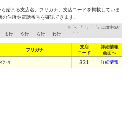
から始まる支店名、フリガナ、支店コードを掲載していま
店の住所や電話番号を確認できます。
※「-」「゛」「゜」は1文字扱い
ま行
や行
ら行
わ行
-゛゜
支店
詳細情報
フリガナ
コード
画面へ
331
ﾏﾂﾄｳ
詳細情報