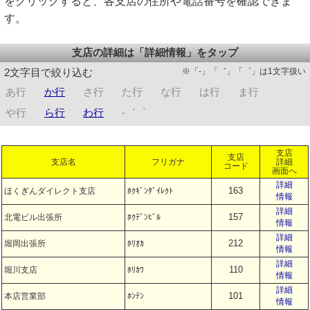
をクリックすると、各支店の住所や電話番号を確認できま
す。
支店の詳細は「詳細情報」をタップ
※「-」「゛」「゜」は1文字扱い
2文字目で絞り込む
あ行
か行
さ行
た行
な行
は行
ま行
や行
ら行
わ行
-゛゜
支店
支店
支店名
フリガナ
詳細
コード
画面へ
詳細
163
ほくぎんダイレクト支店
ﾎｸｷﾞﾝﾀﾞｲﾚｸﾄ
情報
詳細
157
北電ビル出張所
ﾎｸﾃﾞﾝﾋﾞﾙ
情報
詳細
212
堀岡出張所
ﾎﾘｵｶ
情報
詳細
110
堀川支店
ﾎﾘｶﾜ
情報
詳細
101
本店営業部
ﾎﾝﾃﾝ
情報