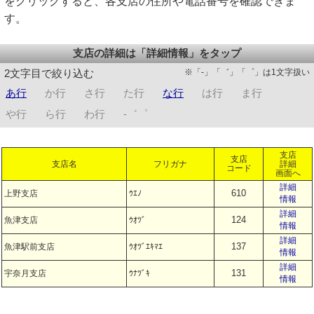
をクリックすると、各支店の住所や電話番号を確認できま
す。
支店の詳細は「詳細情報」をタップ
※「-」「゛」「゜」は1文字扱い
2文字目で絞り込む
あ行
か行
さ行
た行
な行
は行
ま行
や行
ら行
わ行
-゛゜
支店
支店
支店名
フリガナ
詳細
コード
画面へ
詳細
610
上野支店
ｳｴﾉ
情報
詳細
124
魚津支店
ｳｵﾂﾞ
情報
詳細
137
魚津駅前支店
ｳｵﾂﾞｴｷﾏｴ
情報
詳細
131
宇奈月支店
ｳﾅﾂﾞｷ
情報