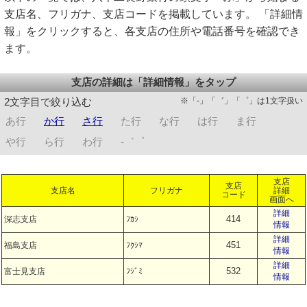
支店名、フリガナ、支店コードを掲載しています。 「詳細情
報」をクリックすると、各支店の住所や電話番号を確認でき
ます。
支店の詳細は「詳細情報」をタップ
※「-」「゛」「゜」は1文字扱い
2文字目で絞り込む
あ行
か行
さ行
た行
な行
は行
ま行
や行
ら行
わ行
-゛゜
支店
支店
支店名
フリガナ
詳細
コード
画面へ
詳細
414
深志支店
ﾌｶｼ
情報
詳細
451
福島支店
ﾌｸｼﾏ
情報
詳細
532
富士見支店
ﾌｼﾞﾐ
情報