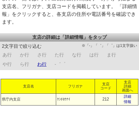
支店名、フリガナ、支店コードを掲載しています。 「詳細情
報」をクリックすると、各支店の住所や電話番号を確認でき
ます。
支店の詳細は「詳細情報」をタップ
※「-」「゛」「゜」は1文字扱い
2文字目で絞り込む
あ行
か行
さ行
た行
な行
は行
ま行
や行
ら行
わ行
-゛゜
支店
支店
支店名
フリガナ
詳細
コード
画面へ
詳細
212
県庁内支店
ｹﾝﾁﾖｳﾅｲ
情報