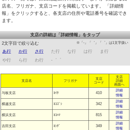
店名、フリガナ、支店コードを掲載しています。 「詳細情
報」をクリックすると、各支店の住所や電話番号を確認でき
ます。
支店の詳細は「詳細情報」をタップ
※「-」「゛」「゜」は1文字扱い
2文字目で絞り込む
あ行
か行
さ行
た行
な行
は行
ま行
や行
ら行
わ行
-゛゜
支店
支店
支店名
フリガナ
詳細
コード
画面へ
詳細
410
与板支店
ﾖｲﾀ
情報
詳細
342
横越支店
ﾖｺｺﾞｼ
情報
詳細
815
横浜支店
ﾖｺﾊﾏ
情報
詳細
349
吉田支店
ﾖｼﾀﾞ
情報