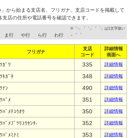
つ」から始まる支店名、フリガナ、支店コードを掲載して
各支店の住所や電話番号を確認できます。
※「-」「゛」「゜」は1文字扱い
ま行
や行
ら行
わ行
-゛゜
支店
詳細情報
フリガナ
コード
画面へ
335
ﾂｶﾞﾜ
詳細情報
348
ﾂｷｶﾞﾀ
詳細情報
490
ﾂﾅﾝ
詳細情報
351
ﾂﾊﾞﾒ
詳細情報
350
ﾂﾊﾞﾒﾁﾕｳｵｳ
詳細情報
352
ﾂﾊﾞﾒﾌﾞﾂﾘﾕｳｾﾝﾀ-
詳細情報
353
ﾂﾊﾞﾒﾐﾅﾐ
詳細情報