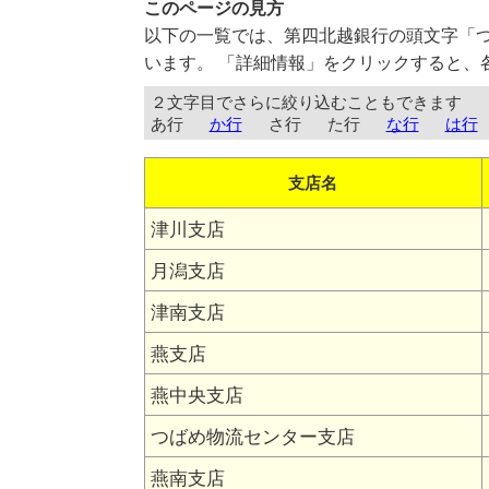
このページの見方
以下の一覧では、第四北越銀行の頭文字「
います。 「詳細情報」をクリックすると、
２文字目でさらに絞り込むこともできます
あ行
か行
さ行
た行
な行
は行
支店名
津川支店
月潟支店
津南支店
燕支店
燕中央支店
つばめ物流センター支店
燕南支店