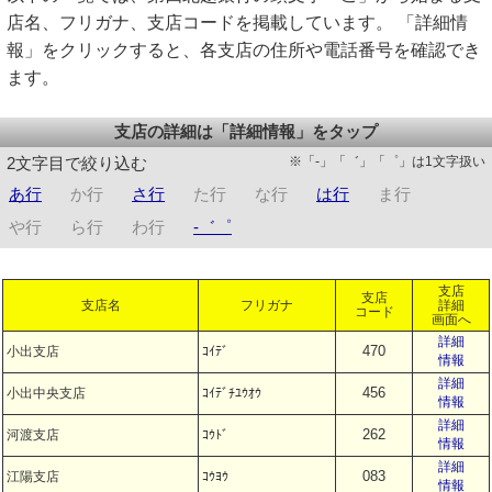
店名、フリガナ、支店コードを掲載しています。 「詳細情
報」をクリックすると、各支店の住所や電話番号を確認でき
ます。
支店の詳細は「詳細情報」をタップ
※「-」「゛」「゜」は1文字扱い
2文字目で絞り込む
あ行
か行
さ行
た行
な行
は行
ま行
や行
ら行
わ行
-゛゜
支店
支店
支店名
フリガナ
詳細
コード
画面へ
詳細
470
小出支店
ｺｲﾃﾞ
情報
詳細
456
小出中央支店
ｺｲﾃﾞﾁﾕｳｵｳ
情報
詳細
262
河渡支店
ｺｳﾄﾞ
情報
詳細
083
江陽支店
ｺｳﾖｳ
情報