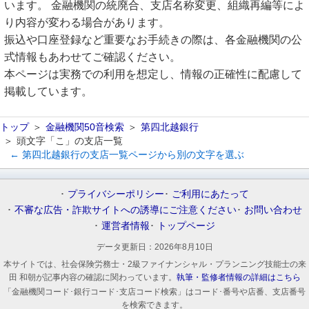
います。 金融機関の統廃合、支店名称変更、組織再編等によ
り内容が変わる場合があります。
振込や口座登録など重要なお手続きの際は、各金融機関の公
式情報もあわせてご確認ください。
本ページは実務での利用を想定し、情報の正確性に配慮して
掲載しています。
トップ
金融機関50音検索
第四北越銀行
頭文字「こ」の支店一覧
← 第四北越銀行の支店一覧ページから別の文字を選ぶ
プライバシーポリシー
ご利用にあたって
不審な広告・詐欺サイトへの誘導にご注意ください
お問い合わせ
運営者情報
トップページ
データ更新日：
2026年8月10日
本サイトでは、社会保険労務士・2級ファイナンシャル・プランニング技能士の来
田 和朝が記事内容の確認に関わっています。
執筆・監修者情報の詳細はこちら
「金融機関コード･銀行コード･支店コード検索」はコード･番号や店番、支店番号
を検索できます。