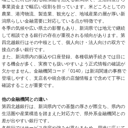
事業資金まで幅広い役割を担っています。米どころとしての
農業、港湾物流、製造業、観光など、地域産業の層が厚い新
潟県らしい金融需要に対応している点が特徴です。
冬季の気候や広い県土の影響もあり、新潟県では地元で継続
して相談できる銀行の存在が重視される傾向があります。第
四北越銀行はその中核として、個人向け・法人向けの双方で
接点の多い銀行です。
また、新潟県内の振込や口座登録、各種収納手続きでは目に
する機会が多く、実務でも扱いやすいよう正式情報の確認が
欠かせません。金融機関コード「0140」は新潟関連の事務で
登場しやすく、支店名や統合後の店舗情報まで含めて丁寧に
確認することが重要です。
他の金融機関との違い
第四北越銀行は、新潟県内での基盤の厚さが際立ち、県内の
生活圏や産業構造を踏まえた対応力で、県外系金融機関との
差が出やすい銀行です。
各銀行ではサービス内容や強みが異なるため、用途に応じて