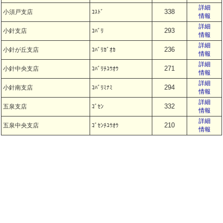
詳細
338
小須戸支店
ｺｽﾄﾞ
情報
詳細
293
小針支店
ｺﾊﾞﾘ
情報
詳細
236
小針が丘支店
ｺﾊﾞﾘｶﾞｵｶ
情報
詳細
271
小針中央支店
ｺﾊﾞﾘﾁﾕｳｵｳ
情報
詳細
294
小針南支店
ｺﾊﾞﾘﾐﾅﾐ
情報
詳細
332
五泉支店
ｺﾞｾﾝ
情報
詳細
210
五泉中央支店
ｺﾞｾﾝﾁﾕｳｵｳ
情報