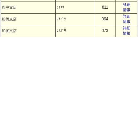
詳細
811
府中支店
ﾌﾁﾕｳ
情報
詳細
064
船橋支店
ﾌﾅﾊﾞｼ
情報
詳細
073
船堀支店
ﾌﾅﾎﾞﾘ
情報