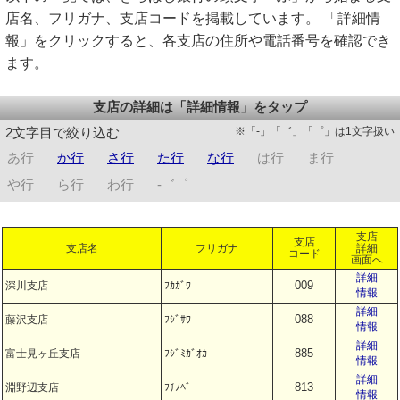
店名、フリガナ、支店コードを掲載しています。 「詳細情
報」をクリックすると、各支店の住所や電話番号を確認でき
ます。
支店の詳細は「詳細情報」をタップ
※「-」「゛」「゜」は1文字扱い
2文字目で絞り込む
あ行
か行
さ行
た行
な行
は行
ま行
や行
ら行
わ行
-゛゜
支店
支店
支店名
フリガナ
詳細
コード
画面へ
詳細
009
深川支店
ﾌｶｶﾞﾜ
情報
詳細
088
藤沢支店
ﾌｼﾞｻﾜ
情報
詳細
885
富士見ヶ丘支店
ﾌｼﾞﾐｶﾞｵｶ
情報
詳細
813
淵野辺支店
ﾌﾁﾉﾍﾞ
情報