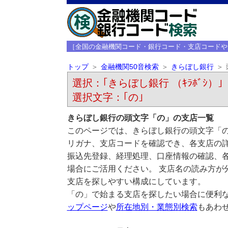
［全国の金融機関コード・銀行コード・支店コードや
トップ
金融機関50音検索
きらぼし銀行
選択：｢きらぼし銀行 （ｷﾗﾎﾞｼ）｣
選択文字：｢の｣
きらぼし銀行の頭文字「の」の支店一覧
このページでは、きらぼし銀行の頭文字「の
リガナ、支店コードを確認でき、各支店の
振込先登録、経理処理、口座情報の確認、
場合にご活用ください。 支店名の読み方が
支店を探しやすい構成にしています。
「の」で始まる支店を探したい場合に便利
ップページ
や
所在地別・業態別検索
もあわ