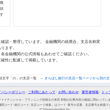
廃
頭
す
確認・整理しています。 金融機関の統廃合、支店名称変
あります。
、各金融機関の公式情報もあわせてご確認ください。
正確性に配慮して掲載しています。
頭文字「の」の支店一覧
← きらぼし銀行の支店一覧ページから別の
イバシーポリシー
ご利用にあたって
お問い合わせ
運営者情報
トッ
ファイナンシャル・プランニング技能士の来田 和朝が記事内容の確認に関わってい
機関コード･銀行コード･支店コード検索」はコード･番号や店番、支店番号を検索で
(C)Diamondsystem Inc.