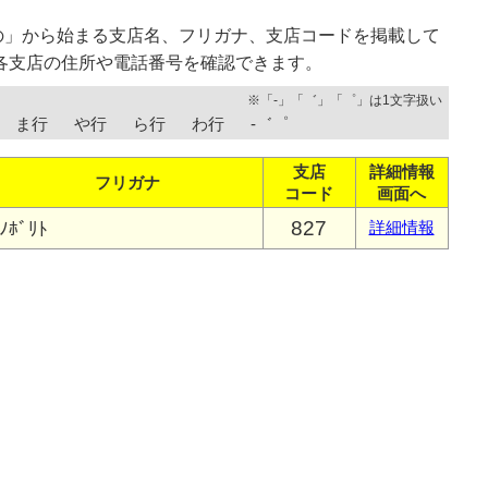
の」から始まる支店名、フリガナ、支店コードを掲載して
各支店の住所や電話番号を確認できます。
※「-」「゛」「゜」は1文字扱い
ま行
や行
ら行
わ行
-゛゜
支店
詳細情報
フリガナ
コード
画面へ
827
ﾉﾎﾞﾘﾄ
詳細情報