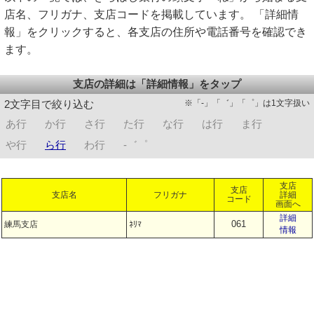
店名、フリガナ、支店コードを掲載しています。 「詳細情
報」をクリックすると、各支店の住所や電話番号を確認でき
ます。
支店の詳細は「詳細情報」をタップ
※「-」「゛」「゜」は1文字扱い
2文字目で絞り込む
あ行
か行
さ行
た行
な行
は行
ま行
や行
ら行
わ行
-゛゜
支店
支店
支店名
フリガナ
詳細
コード
画面へ
詳細
061
練馬支店
ﾈﾘﾏ
情報