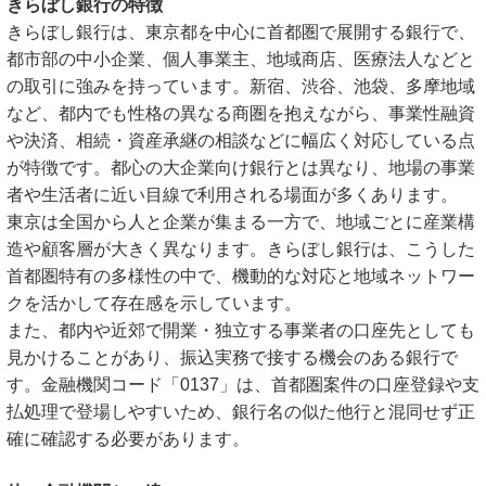
きらぼし銀行の特徴
きらぼし銀行は、東京都を中心に首都圏で展開する銀行で、
都市部の中小企業、個人事業主、地域商店、医療法人などと
の取引に強みを持っています。新宿、渋谷、池袋、多摩地域
など、都内でも性格の異なる商圏を抱えながら、事業性融資
や決済、相続・資産承継の相談などに幅広く対応している点
が特徴です。都心の大企業向け銀行とは異なり、地場の事業
者や生活者に近い目線で利用される場面が多くあります。
東京は全国から人と企業が集まる一方で、地域ごとに産業構
造や顧客層が大きく異なります。きらぼし銀行は、こうした
首都圏特有の多様性の中で、機動的な対応と地域ネットワー
クを活かして存在感を示しています。
また、都内や近郊で開業・独立する事業者の口座先としても
見かけることがあり、振込実務で接する機会のある銀行で
す。金融機関コード「0137」は、首都圏案件の口座登録や支
払処理で登場しやすいため、銀行名の似た他行と混同せず正
確に確認する必要があります。