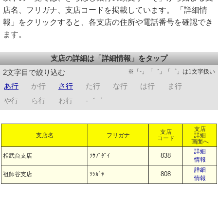
店名、フリガナ、支店コードを掲載しています。 「詳細情
報」をクリックすると、各支店の住所や電話番号を確認でき
ます。
支店の詳細は「詳細情報」をタップ
※「-」「゛」「゜」は1文字扱い
2文字目で絞り込む
あ行
か行
さ行
た行
な行
は行
ま行
や行
ら行
わ行
-゛゜
支店
支店
支店名
フリガナ
詳細
コード
画面へ
詳細
838
相武台支店
ｿｳﾌﾞﾀﾞｲ
情報
詳細
808
祖師谷支店
ｿｼｶﾞﾔ
情報