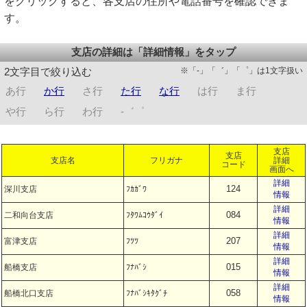
をクリックすると、各支店の住所や電話番号を確認できま
す。
支店の詳細は「詳細情報」をタップ
※「-」「゛」「゜」は1文字扱い
2文字目で絞り込む
あ行
か行
さ行
た行
な行
は行
ま行
や行
ら行
わ行
-゛゜
支店
支店
支店名
フリガナ
詳細
コード
画面へ
詳細
124
深川支店
ﾌｶｶﾞﾜ
情報
詳細
084
二和向台支店
ﾌﾀﾜﾑｺｳﾀﾞｲ
情報
詳細
207
富津支店
ﾌﾂﾂ
情報
詳細
015
船橋支店
ﾌﾅﾊﾞｼ
情報
詳細
058
船橋北口支店
ﾌﾅﾊﾞｼｷﾀｸﾞﾁ
情報