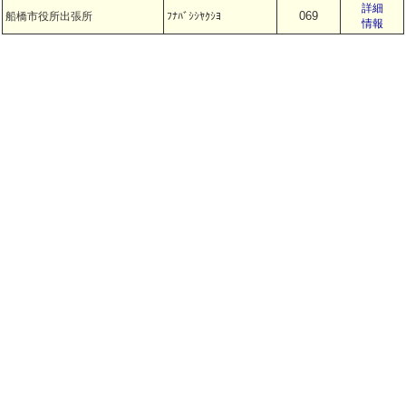
詳細
069
船橋市役所出張所
ﾌﾅﾊﾞｼｼﾔｸｼﾖ
情報