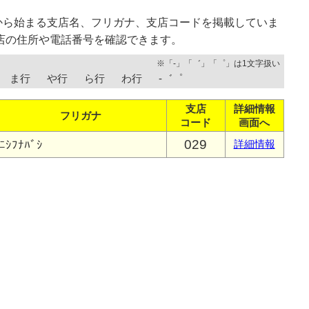
から始まる支店名、フリガナ、支店コードを掲載していま
店の住所や電話番号を確認できます。
※「-」「゛」「゜」は1文字扱い
ま行
や行
ら行
わ行
-゛゜
支店
詳細情報
フリガナ
コード
画面へ
029
ﾆｼﾌﾅﾊﾞｼ
詳細情報