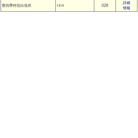
詳細
028
豊四季特別出張所
ﾄﾖｼｷ
情報