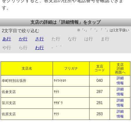
をクリックすると、各支店の住所や電話番号を確認できま
す。
支店の詳細は「詳細情報」をタップ
※「-」「゛」「゜」は1文字扱い
2文字目で絞り込む
あ行
か行
さ行
た行
な行
は行
ま行
や行
ら行
わ行
-゛゜
支店
支店
支店名
フリガナ
詳細
コード
画面へ
詳細
040
幸町特別出張所
ｻｲﾜｲﾁﾖｳ
情報
詳細
287
佐倉支店
ｻｸﾗ
情報
詳細
281
笹川支店
ｻｻｶﾞﾜ
情報
詳細
283
佐原支店
ｻﾜﾗ
情報