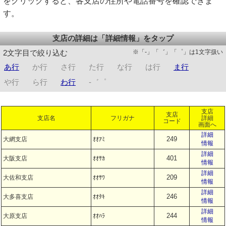
をクリックすると、各支店の住所や電話番号を確認できま
す。
支店の詳細は「詳細情報」をタップ
※「-」「゛」「゜」は1文字扱い
2文字目で絞り込む
あ行
か行
さ行
た行
な行
は行
ま行
や行
ら行
わ行
-゛゜
支店
支店
支店名
フリガナ
詳細
コード
画面へ
詳細
249
大網支店
ｵｵｱﾐ
情報
詳細
401
大阪支店
ｵｵｻｶ
情報
詳細
209
大佐和支店
ｵｵｻﾜ
情報
詳細
246
大多喜支店
ｵｵﾀｷ
情報
詳細
244
大原支店
ｵｵﾊﾗ
情報