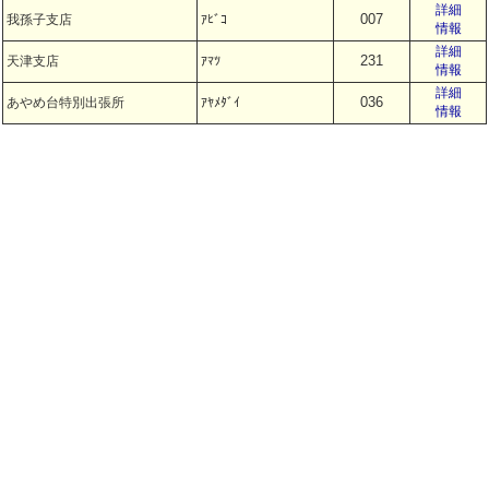
詳細
007
我孫子支店
ｱﾋﾞｺ
情報
詳細
231
天津支店
ｱﾏﾂ
情報
詳細
036
あやめ台特別出張所
ｱﾔﾒﾀﾞｲ
情報