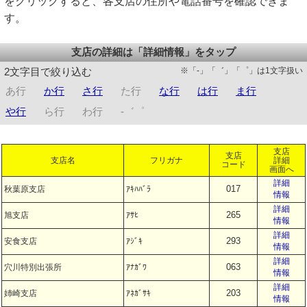
をクリックすると、各支店の住所や電話番号を確認できま
す。
支店の詳細は「詳細情報」をタップ
※「-」「゛」「゜」は1文字扱い
2文字目で絞り込む
あ行
か行
さ行
た行
な行
は行
ま行
や行
ら行
わ行
-゛゜
支店
支店
支店名
フリガナ
詳細
コード
画面へ
詳細
017
秋葉原支店
ｱｷﾊﾊﾞﾗ
情報
詳細
265
旭支店
ｱｻﾋ
情報
詳細
293
安食支店
ｱｼﾞｷ
情報
詳細
063
穴川特別出張所
ｱﾅｶﾞﾜ
情報
詳細
203
姉崎支店
ｱﾈｶﾞｻｷ
情報