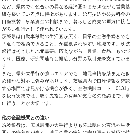
など、県内でも色合いの異なる経済圏をまたぎながら営業基
盤を築いている点に特徴があります。給与振込や公共料金の
口座振替、事業資金の相談まで、暮らしと商売の両方に接点
が多い銀行として使われています。
茨城県は自動車移動の生活圏が広く、日常の金融手続きでも
「近くで相談できること」が重視されやすい地域です。筑波
銀行はそうした地元需要に応えながら、農業、食品、ものづ
くり、医療、研究関連など幅広い分野の取引先を支えていま
す。
また、県外大手行が強いエリアでも、地元事情を踏まえたき
め細かな対応に強みがあります。茨城県内で口座情報を確認
する場面では見かける機会が多く、金融機関コード「0131」
を扱う実務では、取引先指定の有無や支店名の確認まで丁寧
に行うことが大切です。
他の金融機関との違い
筑波銀行は、広域展開の大手行よりも茨城県内の商流や生活
圏への密着度が高く、地元企業や家計に寄り添った対応に特