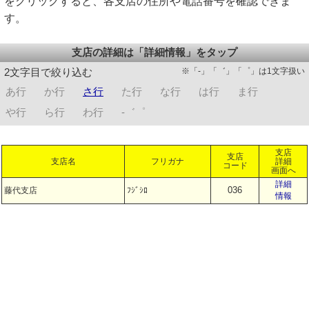
をクリックすると、各支店の住所や電話番号を確認できま
す。
支店の詳細は「詳細情報」をタップ
※「-」「゛」「゜」は1文字扱い
2文字目で絞り込む
あ行
か行
さ行
た行
な行
は行
ま行
や行
ら行
わ行
-゛゜
支店
支店
支店名
フリガナ
詳細
コード
画面へ
詳細
036
藤代支店
ﾌｼﾞｼﾛ
情報