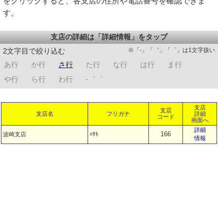
をクリックすると、各支店の住所や電話番号を確認できま
す。
支店の詳細は「詳細情報」をタップ
※「-」「゛」「゜」は1文字扱い
2文字目で絞り込む
あ行
か行
さ行
た行
な行
は行
ま行
や行
ら行
わ行
-゛゜
支店
支店
支店名
フリガナ
詳細
コード
画面へ
詳細
166
波崎支店
ﾊｻｷ
情報