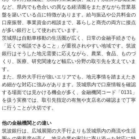
など、県内でも色合いの異なる経済圏をまたぎながら営業基
盤を築いている点に特徴があります。給与振込や公共料金の
口座振替、事業資金の相談まで、暮らしと商売の両方に接点
が多い銀行として使われています。
茨城県は自動車移動の生活圏が広く、日常の金融手続きでも
「近くで相談できること」が重視されやすい地域です。筑波
銀行はそうした地元需要に応えながら、農業、食品、ものづ
くり、医療、研究関連など幅広い分野の取引先を支えていま
す。
また、県外大手行が強いエリアでも、地元事情を踏まえたき
め細かな対応に強みがあります。茨城県内で口座情報を確認
する場面では見かける機会が多く、金融機関コード「0131」
を扱う実務では、取引先指定の有無や支店名の確認まで丁寧
に行うことが大切です。
他の金融機関との違い
筑波銀行は、広域展開の大手行よりも茨城県内の商流や生活
圏への密着度が高く、地元企業や家計に寄り添った対応に特