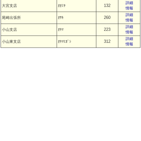
詳細
132
大宮支店
ｵｵﾐﾔ
情報
詳細
260
尾崎出張所
ｵｻｷ
情報
詳細
223
小山支店
ｵﾔﾏ
情報
詳細
312
小山東支店
ｵﾔﾏﾋｶﾞｼ
情報