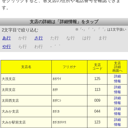
をクリックすると、各支店の住所や電話番号を確認できま
す。
支店の詳細は「詳細情報」をタップ
※「-」「゛」「゜」は1文字扱い
2文字目で絞り込む
あ行
か行
さ行
た行
な行
は行
ま行
や行
ら行
わ行
-゛゜
支店
支店
支店名
フリガナ
詳細
コード
画面へ
詳細
125
大洗支店
ｵｵｱﾗｲ
情報
詳細
113
太田支店
ｵｵﾀ
情報
詳細
009
太田西支店
ｵｵﾀﾆｼ
情報
詳細
044
大みか支店
ｵｵﾐｶ
情報
詳細
123
大みか駅前支店
ｵｵﾐｶｴｷﾏｴ
情報