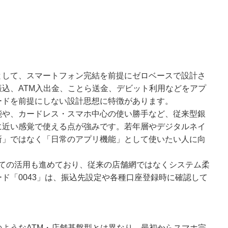
として、スマートフォン完結を前提にゼロベースで設計さ
込、ATM入出金、ことら送金、デビット利用などをアプ
ードを前提にしない設計思想に特徴があります。
能や、カードレス・スマホ中心の使い勝手など、従来型銀
に近い感覚で使える点が強みです。若年層やデジタルネイ
所」ではなく「日常のアプリ機能」として使いたい人に向
しての活用も進めており、従来の店舗網ではなくシステム柔
ド「0043」は、振込先設定や各種口座登録時に確認して
ようなATM・店舗基盤型とは異なり、最初からスマホ完