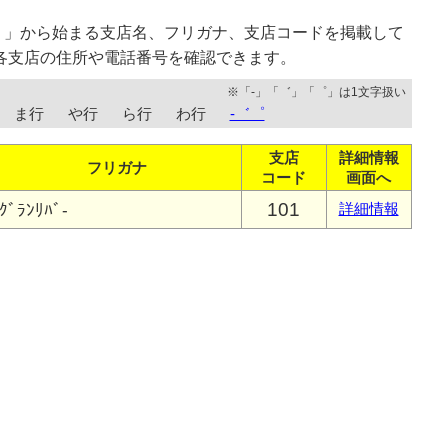
く」から始まる支店名、フリガナ、支店コードを掲載して
各支店の住所や電話番号を確認できます。
※「-」「゛」「゜」は1文字扱い
ま行
や行
ら行
わ行
-゛゜
支店
詳細情報
フリガナ
コード
画面へ
101
ｸﾞﾗﾝﾘﾊﾞ-
詳細情報