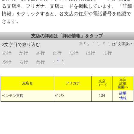
る支店名、フリガナ、支店コードを掲載しています。 「詳細
情報」をクリックすると、各支店の住所や電話番号を確認で
きます。
支店の詳細は「詳細情報」をタップ
※「-」「゛」「゜」は1文字扱い
2文字目で絞り込む
あ行
か行
さ行
た行
な行
は行
ま行
や行
ら行
わ行
-゛゜
支店
支店
支店名
フリガナ
詳細
コード
画面へ
詳細
104
ベンテン支店
ﾍﾞﾝﾃﾝ
情報