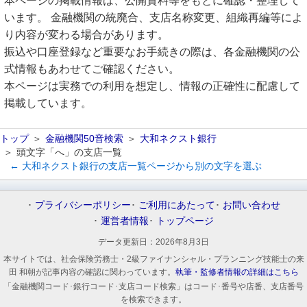
本ページの掲載情報は、公開資料等をもとに確認・整理して
います。 金融機関の統廃合、支店名称変更、組織再編等によ
り内容が変わる場合があります。
振込や口座登録など重要なお手続きの際は、各金融機関の公
式情報もあわせてご確認ください。
本ページは実務での利用を想定し、情報の正確性に配慮して
掲載しています。
トップ
金融機関50音検索
大和ネクスト銀行
頭文字「へ」の支店一覧
← 大和ネクスト銀行の支店一覧ページから別の文字を選ぶ
プライバシーポリシー
ご利用にあたって
お問い合わせ
運営者情報
トップページ
データ更新日：
2026年8月3日
本サイトでは、社会保険労務士・2級ファイナンシャル・プランニング技能士の来
田 和朝が記事内容の確認に関わっています。
執筆・監修者情報の詳細はこちら
「金融機関コード･銀行コード･支店コード検索」はコード･番号や店番、支店番号
を検索できます。