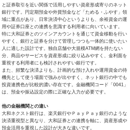
と証券取引を近い関係で活用しやすい資産形成寄りのネット
銀行です。円定期預金や外貨預金など「ためる・ふやす」領
域に重点があり、日常決済中心というよりも、余裕資金の運
用や証券口座との連携を意識する利用者に向いています。
特に大和証券とのツインアカウントを通じて資金移動を行い
やすく、銀行と証券を分けて管理しつつも一体的に使いたい
人に適した設計です。独自店舗や大規模ATM網を持たない
分、商品やサービスを資産形成に絞り込みやすく、金利面を
重視する利用者にも検討されやすい銀行です。
また、頻繁な決済よりも、計画的な預け入れや運用資金の待
機先として使う場面で強みが出やすく、ネット銀行の中でも
投資連携色が比較的濃い存在です。金融機関コード「0041」
は、預金や振込設定の際に正確な入力が必要です。
他の金融機関との違い
大和ネクスト銀行は、楽天銀行やＰａｙＰａｙ銀行のような
決済重視型と異なり、大和証券との連携を軸に、資産形成や
預金活用を重視した設計が大きな違いです。