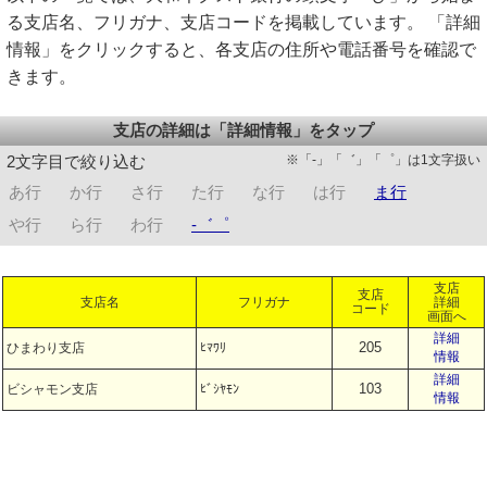
る支店名、フリガナ、支店コードを掲載しています。 「詳細
情報」をクリックすると、各支店の住所や電話番号を確認で
きます。
支店の詳細は「詳細情報」をタップ
※「-」「゛」「゜」は1文字扱い
2文字目で絞り込む
あ行
か行
さ行
た行
な行
は行
ま行
や行
ら行
わ行
-゛゜
支店
支店
支店名
フリガナ
詳細
コード
画面へ
詳細
205
ひまわり支店
ﾋﾏﾜﾘ
情報
詳細
103
ビシャモン支店
ﾋﾞｼﾔﾓﾝ
情報