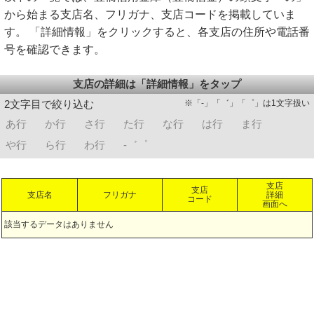
から始まる支店名、フリガナ、支店コードを掲載していま
す。 「詳細情報」をクリックすると、各支店の住所や電話番
号を確認できます。
支店の詳細は「詳細情報」をタップ
※「-」「゛」「゜」は1文字扱い
2文字目で絞り込む
あ行
か行
さ行
た行
な行
は行
ま行
や行
ら行
わ行
-゛゜
支店
支店
支店名
フリガナ
詳細
コード
画面へ
該当するデータはありません