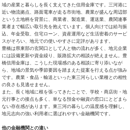
域の産業と暮らしを長く支えてきた信用金庫です。三河港に
近い物流拠点、路面電車が走る市街地、農業が盛んな周辺部
という土地柄を背景に、商業者、製造業、運送業、農関連事
業者まで幅広い取引先を抱えています。個人向けでは給与振
込、年金受取、住宅ローン、資産運用など生活密着のサービ
スがそろい、地元での使いやすさに定評があります。
豊橋は県東部の玄関口として人と物の流れが多く、地元企業
には設備更新や資金繰り、販路拡大の相談が絶えません。豊
橋信用金庫は、こうした現場感のある相談に寄り添いなが
ら、地域の景気や季節要因を踏まえた提案を行える点が強み
です。農業・食品・輸送といった東三河らしい業種との相性
の良さも見逃せません。
また、長く地域に根を張ってきたことで、学校・商店街・地
元行事との接点も多く、単なる預金や融資の窓口にとどまら
ない存在感があります。東三河の暮らしの温度感を理解し、
地元志向の強い利用者に選ばれやすい金融機関です。
他の金融機関との違い