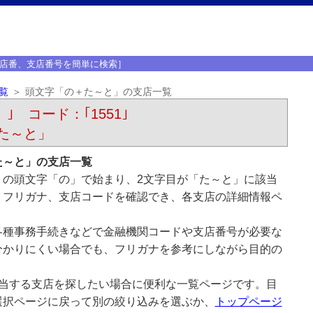
店番、支店番号を簡単に検索］
覧
頭文字「の＋た～と」の支店一覧
）｣ コード：｢1551｣
た～と」
た～と」の支店一覧
）の頭文字「の」で始まり、2文字目が「た～と」に該当
、フリガナ、支店コードを確認でき、各支店の詳細情報ペ
各種事務手続きなどで金融機関コードや支店番号が必要な
分かりにくい場合でも、フリガナを参考にしながら目的の
該当する支店を探したい場合に便利な一覧ページです。目
選択ページに戻って別の絞り込みを選ぶか、
トップページ