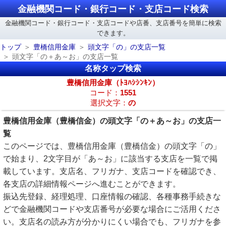
金融機関コード・銀行コード・支店コード検索
金融機関コード・銀行コード・支店コードや店番、支店番号を簡単に検索
できます。
トップ
豊橋信用金庫
頭文字「の」の支店一覧
頭文字「の＋あ～お」の支店一覧
名称タップ検索
豊橋信用金庫（ﾄﾖﾊｼｼﾝｷﾝ）
コード：
1551
選択文字：
の
豊橋信用金庫（豊橋信金）の頭文字「の＋あ～お」の支店一
覧
このページでは、豊橋信用金庫（豊橋信金）の頭文字「の」
で始まり、2文字目が「あ～お」に該当する支店を一覧で掲
載しています。支店名、フリガナ、支店コードを確認でき、
各支店の詳細情報ページへ進むことができます。
振込先登録、経理処理、口座情報の確認、各種事務手続きな
どで金融機関コードや支店番号が必要な場合にご活用くださ
い。支店名の読み方が分かりにくい場合でも、フリガナを参