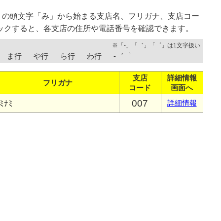
）の頭文字「み」から始まる支店名、フリガナ、支店コー
ックすると、各支店の住所や電話番号を確認できます。
※「-」「゛」「゜」は1文字扱い
ま行
や行
ら行
わ行
-゛゜
支店
詳細情報
フリガナ
コード
画面へ
007
ﾐﾅﾐ
詳細情報